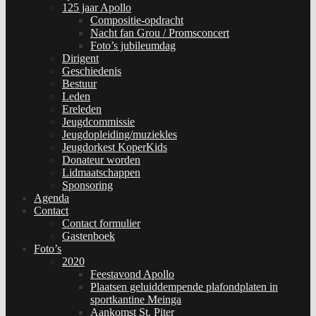
125 jaar Apollo
Compositie-opdracht
Nacht fan Grou / Promsconcert
Foto’s jubileumdag
Dirigent
Geschiedenis
Bestuur
Leden
Ereleden
Jeugdcommissie
Jeugdopleiding/muziekles
Jeugdorkest KoperKids
Donateur worden
Lidmaatschappen
Sponsoring
Agenda
Contact
Contact formulier
Gastenboek
Foto’s
2020
Feestavond Apollo
Plaatsen geluiddempende plafondplaten in
sportkantine Meinga
Aankomst St. Piter