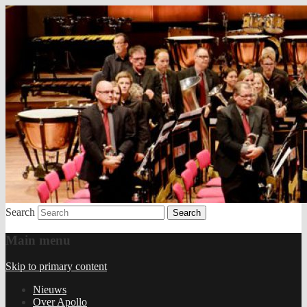
Brassband
Apollo Grou
Search
Main menu
Skip to primary content
Nieuws
Over Apollo