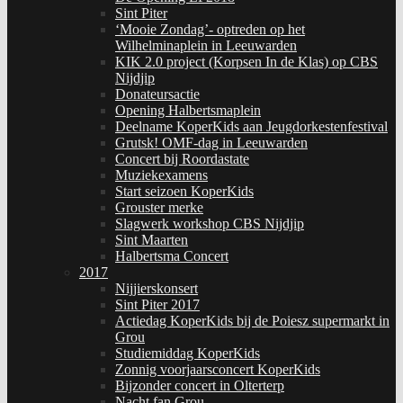
Sint Piter
‘Mooie Zondag’- optreden op het
Wilhelminaplein in Leeuwarden
KIK 2.0 project (Korpsen In de Klas) op CBS
Nijdjip
Donateursactie
Opening Halbertsmaplein
Deelname KoperKids aan Jeugdorkestenfestival
Grutsk! OMF-dag in Leeuwarden
Concert bij Roordastate
Muziekexamens
Start seizoen KoperKids
Grouster merke
Slagwerk workshop CBS Nijdjip
Sint Maarten
Halbertsma Concert
2017
Nijjierskonsert
Sint Piter 2017
Actiedag KoperKids bij de Poiesz supermarkt in
Grou
Studiemiddag KoperKids
Zonnig voorjaarsconcert KoperKids
Bijzonder concert in Olterterp
Nacht fan Grou