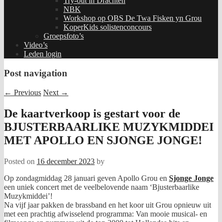
Try-out in Drachten
NBK
Workshop op OBS De Twa Fisken yn Grou
KoperKids solistenconcours
Groepsfoto’s
Video’s
Leden login
Post navigation
←
Previous
Next
→
De kaartverkoop is gestart voor de
BJUSTERBAARLIKE MUZYKMIDDEI
MET APOLLO EN SJONGE JONGE!
Posted on
16 december 2023
by
Op zondagmiddag 28 januari geven Apollo Grou en
Sjonge Jonge
een uniek concert met de veelbelovende naam ‘Bjusterbaarlike
Muzykmiddei’!
Na vijf jaar pakken de brassband en het koor uit Grou opnieuw uit
met een prachtig afwisselend programma: Van mooie musical- en