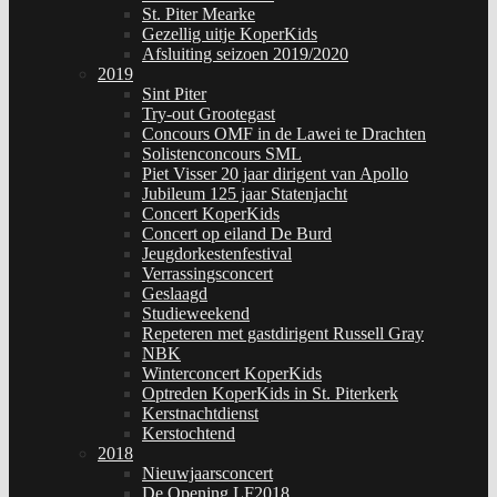
St. Piter Mearke
Gezellig uitje KoperKids
Afsluiting seizoen 2019/2020
2019
Sint Piter
Try-out Grootegast
Concours OMF in de Lawei te Drachten
Solistenconcours SML
Piet Visser 20 jaar dirigent van Apollo
Jubileum 125 jaar Statenjacht
Concert KoperKids
Concert op eiland De Burd
Jeugdorkestenfestival
Verrassingsconcert
Geslaagd
Studieweekend
Repeteren met gastdirigent Russell Gray
NBK
Winterconcert KoperKids
Optreden KoperKids in St. Piterkerk
Kerstnachtdienst
Kerstochtend
2018
Nieuwjaarsconcert
De Opening LF2018