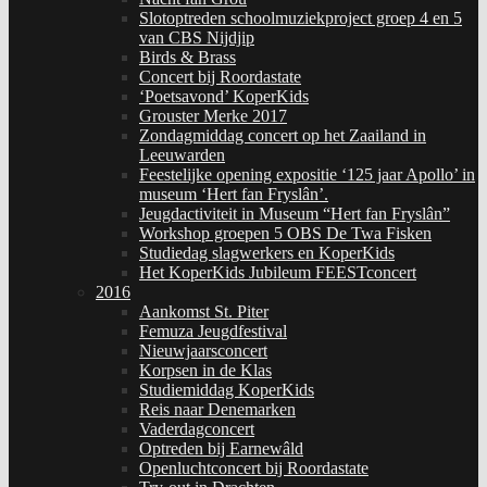
Slotoptreden schoolmuziekproject groep 4 en 5
van CBS Nijdjip
Birds & Brass
Concert bij Roordastate
‘Poetsavond’ KoperKids
Grouster Merke 2017
Zondagmiddag concert op het Zaailand in
Leeuwarden
Feestelijke opening expositie ‘125 jaar Apollo’ in
museum ‘Hert fan Fryslân’.
Jeugdactiviteit in Museum “Hert fan Fryslân”
Workshop groepen 5 OBS De Twa Fisken
Studiedag slagwerkers en KoperKids
Het KoperKids Jubileum FEESTconcert
2016
Aankomst St. Piter
Femuza Jeugdfestival
Nieuwjaarsconcert
Korpsen in de Klas
Studiemiddag KoperKids
Reis naar Denemarken
Vaderdagconcert
Optreden bij Earnewâld
Openluchtconcert bij Roordastate