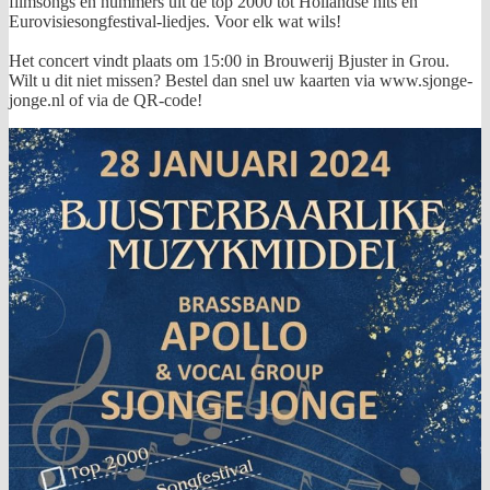
filmsongs en nummers uit de top 2000 tot Hollandse hits en
Eurovisiesongfestival-liedjes. Voor elk wat wils!
Het concert vindt plaats om 15:00 in Brouwerij Bjuster in Grou.
Wilt u dit niet missen? Bestel dan snel uw kaarten via www.sjonge-
jonge.nl of via de QR-code!