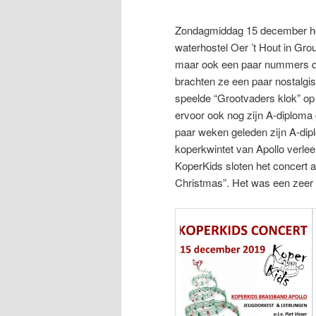
Zondagmiddag 15 december he
content
waterhostel Oer ’t Hout in G
maar ook een paar nummers di
brachten ze een paar nostalg
speelde “Grootvaders klok” op
ervoor ook nog zijn A-diplom
paar weken geleden zijn A-dipl
koperkwintet van Apollo verle
KoperKids sloten het concert
Christmas”. Het was een zeer 