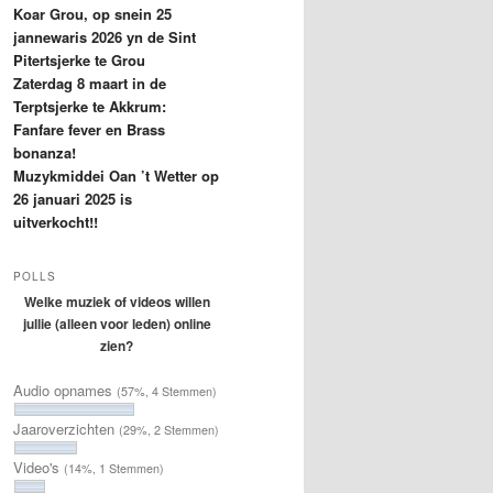
Koar Grou, op snein 25
jannewaris 2026 yn de Sint
Pitertsjerke te Grou
Zaterdag 8 maart in de
Terptsjerke te Akkrum:
Fanfare fever en Brass
bonanza!
Muzykmiddei Oan ’t Wetter op
26 januari 2025 is
uitverkocht!!
POLLS
Welke muziek of videos willen
jullie (alleen voor leden) online
zien?
Audio opnames
(57%, 4 Stemmen)
Jaaroverzichten
(29%, 2 Stemmen)
Video's
(14%, 1 Stemmen)