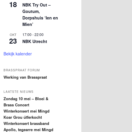
18
NBK Try Out –
Goutum,
Dorpshuis ‘Ien en
Mien’
17:00
-
22:00
OKT
23
NBK Utrecht
Bekijk kalender
BRASSPRAAT FORUM
Werking van Brasspraat
LAATSTE NIEUWS
Zondag 10 mei – Bloei &
Brass Concert
Winterkonsert mei Mingd
Koar Grou útferkocht
Winterkonsert brassband
Apollo, tegearre mei Mingd