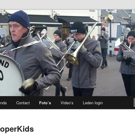
enda
Contact
Foto’s
Video’s
Leden login
KoperKids