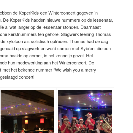
bben de KoperKids een Winterconcert gegeven in
rou. De KoperKids hadden nieuwe nummers op de lessenaar,
e al wat langer op de lessenaar stonden. Daarnaast
ische kerstnummers ten gehore. Slagwerk leerling Thomas
 de xylofoon als solistisch optreden. Thomas had de dag
a gehaald op slagwerk en werd samen met Sybren, die een
oma haalde op cornet, in het zonnetje gezet. Het
ende hun medewerking aan het Winterconcert. De
 af met het bekende nummer “We wish you a merry
geslaagd concert!