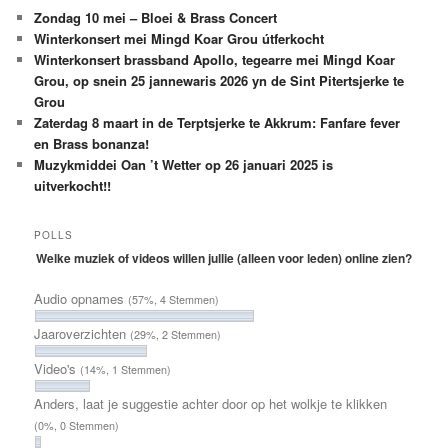
Zondag 10 mei – Bloei & Brass Concert
Winterkonsert mei Mingd Koar Grou útferkocht
Winterkonsert brassband Apollo, tegearre mei Mingd Koar
Grou, op snein 25 jannewaris 2026 yn de Sint Pitertsjerke te
Grou
Zaterdag 8 maart in de Terptsjerke te Akkrum: Fanfare fever
en Brass bonanza!
Muzykmiddei Oan ’t Wetter op 26 januari 2025 is
uitverkocht!!
POLLS
Welke muziek of videos willen jullie (alleen voor leden) online zien?
Audio opnames
(57%, 4 Stemmen)
Jaaroverzichten
(29%, 2 Stemmen)
Video's
(14%, 1 Stemmen)
Anders, laat je suggestie achter door op het wolkje te klikken
(0%, 0 Stemmen)