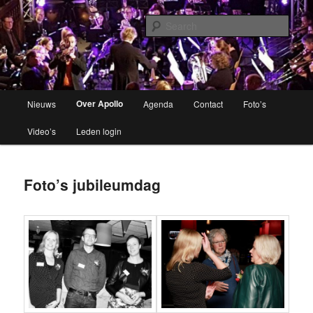
Brassband
Sear
Apollo Grou
Main
Over Apollo
Nieuws
Agenda
Contact
Foto’s
Skip
menu
Video’s
Leden login
to
primary
Foto’s jubileumdag
content