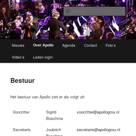
Brassband
Sear
Apollo Grou
Main
Over Apollo
Nieuws
Agenda
Contact
Foto’s
Skip
menu
Video’s
Leden login
to
primary
Bestuur
content
Het bestuur van Apollo ziet er als volgt uit:
Voorzitter
Sigrid
voorzitter@apollogrou.nl
Boschma
Secretaris
Joubrich
secretaris@apollogrou.nl
Boschma