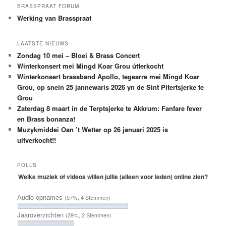
BRASSPRAAT FORUM
Werking van Brasspraat
LAATSTE NIEUWS
Zondag 10 mei – Bloei & Brass Concert
Winterkonsert mei Mingd Koar Grou útferkocht
Winterkonsert brassband Apollo, tegearre mei Mingd Koar
Grou, op snein 25 jannewaris 2026 yn de Sint Pitertsjerke te
Grou
Zaterdag 8 maart in de Terptsjerke te Akkrum: Fanfare fever
en Brass bonanza!
Muzykmiddei Oan ’t Wetter op 26 januari 2025 is
uitverkocht!!
POLLS
Welke muziek of videos willen jullie (alleen voor leden) online zien?
Audio opnames
(57%, 4 Stemmen)
Jaaroverzichten
(29%, 2 Stemmen)