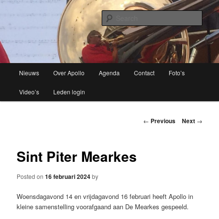
Brassband
Sear
Apollo Grou
Main
Nieuws
Over Apollo
Agenda
Contact
Foto’s
Skip
menu
Video’s
Leden login
to
primary
Post
←
Previous
Next
→
navigation
content
Sint Piter Mearkes
Posted on
16 februari 2024
by
Woensdagavond 14 en vrijdagavond 16 februari heeft Apollo in
kleine samenstelling voorafgaand aan De Mearkes gespeeld.