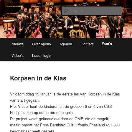
Brassband
Sear
Apollo Grou
Main
Foto’s
Nieuws
Over Apollo
Agenda
Contact
Skip
menu
Video’s
Leden login
to
primary
Korpsen in de Klas
content
Vrijdagmiddag 15 januari is de eerste les van Korpsen in de Klas
van start gegaan.
Piet Visser leert de kinderen uit de groepen 5 en 6 van CBS
Nijdjip blazen op cornetten en bugels.
Dit project wordt gefinancierd door de OMF, die dit mogelijk
maakt omdat het Prins Bernhard Cultuurfonds Friesland €57.500
beschikbaar heeft gesteld.