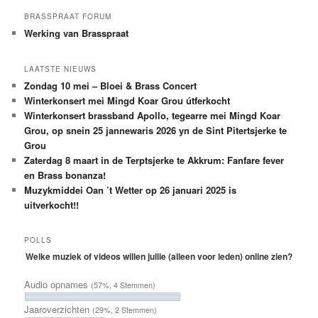
BRASSPRAAT FORUM
Werking van Brasspraat
LAATSTE NIEUWS
Zondag 10 mei – Bloei & Brass Concert
Winterkonsert mei Mingd Koar Grou útferkocht
Winterkonsert brassband Apollo, tegearre mei Mingd Koar
Grou, op snein 25 jannewaris 2026 yn de Sint Pitertsjerke te
Grou
Zaterdag 8 maart in de Terptsjerke te Akkrum: Fanfare fever
en Brass bonanza!
Muzykmiddei Oan ’t Wetter op 26 januari 2025 is
uitverkocht!!
POLLS
Welke muziek of videos willen jullie (alleen voor leden) online zien?
Audio opnames
(57%, 4 Stemmen)
Jaaroverzichten
(29%, 2 Stemmen)