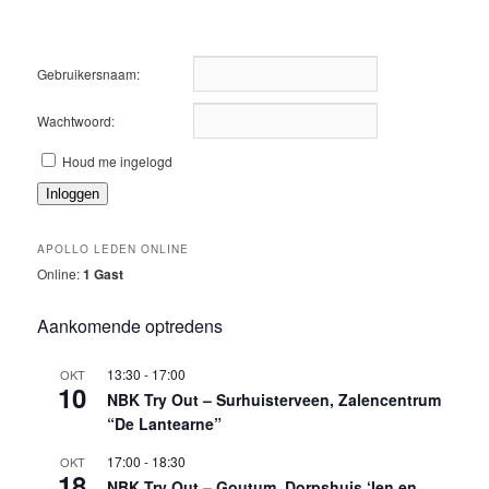
Gebruikersnaam:
Wachtwoord:
Houd me ingelogd
Inloggen
APOLLO LEDEN ONLINE
Online:
1 Gast
Aankomende optredens
13:30
-
17:00
OKT
10
NBK Try Out – Surhuisterveen, Zalencentrum
“De Lantearne”
17:00
-
18:30
OKT
18
NBK Try Out – Goutum, Dorpshuis ‘Ien en