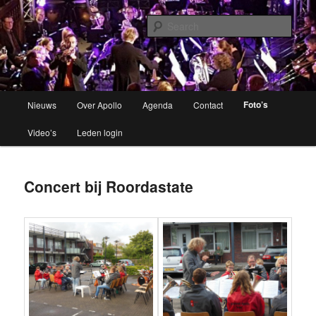
Brassband
Sear
Apollo Grou
Main
Foto’s
Nieuws
Over Apollo
Agenda
Contact
Skip
menu
Video’s
Leden login
to
primary
Concert bij Roordastate
content