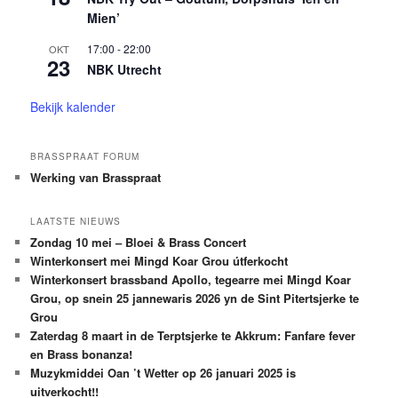
Mien’
17:00
-
22:00
OKT
23
NBK Utrecht
Bekijk kalender
BRASSPRAAT FORUM
Werking van Brasspraat
LAATSTE NIEUWS
Zondag 10 mei – Bloei & Brass Concert
Winterkonsert mei Mingd Koar Grou útferkocht
Winterkonsert brassband Apollo, tegearre mei Mingd Koar
Grou, op snein 25 jannewaris 2026 yn de Sint Pitertsjerke te
Grou
Zaterdag 8 maart in de Terptsjerke te Akkrum: Fanfare fever
en Brass bonanza!
Muzykmiddei Oan ’t Wetter op 26 januari 2025 is
uitverkocht!!