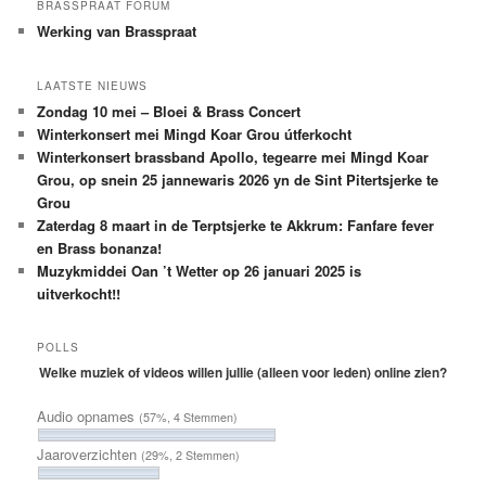
BRASSPRAAT FORUM
Werking van Brasspraat
LAATSTE NIEUWS
Zondag 10 mei – Bloei & Brass Concert
Winterkonsert mei Mingd Koar Grou útferkocht
Winterkonsert brassband Apollo, tegearre mei Mingd Koar
Grou, op snein 25 jannewaris 2026 yn de Sint Pitertsjerke te
Grou
Zaterdag 8 maart in de Terptsjerke te Akkrum: Fanfare fever
en Brass bonanza!
Muzykmiddei Oan ’t Wetter op 26 januari 2025 is
uitverkocht!!
POLLS
Welke muziek of videos willen jullie (alleen voor leden) online zien?
Audio opnames
(57%, 4 Stemmen)
Jaaroverzichten
(29%, 2 Stemmen)