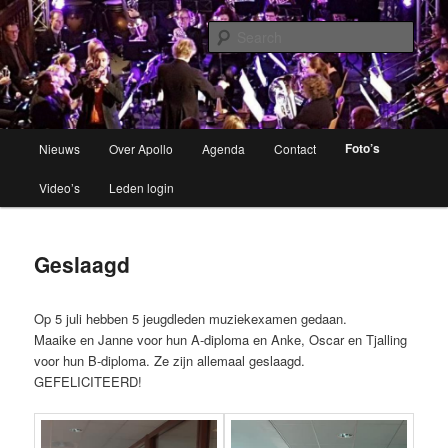
Brassband
Sear
Apollo Grou
Main
Foto’s
Nieuws
Over Apollo
Agenda
Contact
Skip
menu
Video’s
Leden login
to
primary
Geslaagd
content
Op 5 juli hebben 5 jeugdleden muziekexamen gedaan.
Maaike en Janne voor hun A-diploma en Anke, Oscar en Tjalling
voor hun B-diploma. Ze zijn allemaal geslaagd.
GEFELICITEERD!