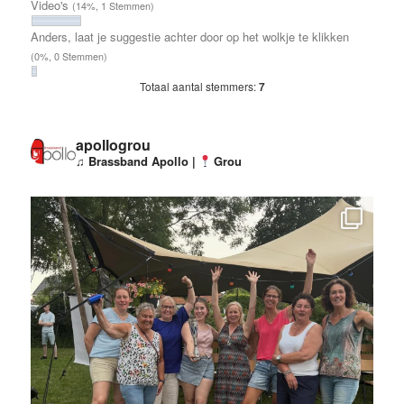
Video's
(14%, 1 Stemmen)
Anders, laat je suggestie achter door op het wolkje te klikken
(0%, 0 Stemmen)
Totaal aantal stemmers:
7
apollogrou
♫ Brassband Apollo |
Grou