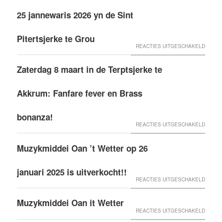
GROU
25 jannewaris 2026 yn de Sint
ÚTFER
Pitertsjerke te Grou
VOOR
REACTIES UITGESCHAKELD
WINTE
Zaterdag 8 maart in de Terptsjerke te
BRASS
APOLL
Akkrum: Fanfare fever en Brass
TEGEA
MEI
bonanza!
VOOR
REACTIES UITGESCHAKELD
MINGD
ZATER
KOAR
Muzykmiddei Oan ’t Wetter op 26
8
GROU,
MAART
OP
januari 2025 is uitverkocht!!
IN
VOOR
SNEIN
REACTIES UITGESCHAKELD
DE
MUZYK
25
Muzykmiddei Oan it Wetter
TERPT
OAN
JANNE
VOOR
REACTIES UITGESCHAKELD
TE
’T
2026