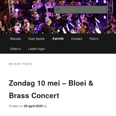
Brassband
Sear
Apollo Grou
Main
Agenda
Nieuws
Over Apollo
Contact
Foto’s
Skip
menu
Video’s
Leden login
to
primary
RECENT POSTS
content
Zondag 10 mei – Bloei &
Brass Concert
Posted on
29 april 2026
by