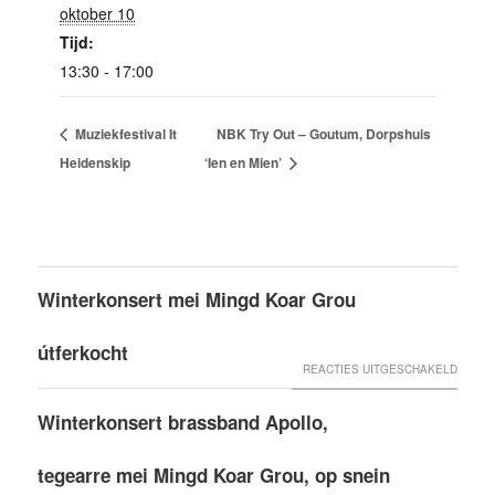
oktober 10
Tijd:
13:30 - 17:00
Muziekfestival It
NBK Try Out – Goutum, Dorpshuis
Heidenskip
‘Ien en Mien’
Winterkonsert mei Mingd Koar Grou
útferkocht
VOOR
REACTIES UITGESCHAKELD
WINTE
Winterkonsert brassband Apollo,
MEI
MINGD
tegearre mei Mingd Koar Grou, op snein
KOAR