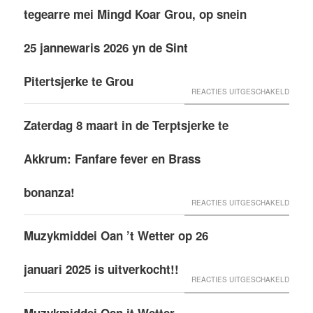
MINGD
tegearre mei Mingd Koar Grou, op snein
KOAR
GROU
25 jannewaris 2026 yn de Sint
ÚTFER
Pitertsjerke te Grou
VOOR
REACTIES UITGESCHAKELD
WINTE
Zaterdag 8 maart in de Terptsjerke te
BRASS
APOLL
Akkrum: Fanfare fever en Brass
TEGEA
MEI
bonanza!
VOOR
REACTIES UITGESCHAKELD
MINGD
ZATER
KOAR
Muzykmiddei Oan ’t Wetter op 26
8
GROU,
MAART
OP
januari 2025 is uitverkocht!!
IN
VOOR
SNEIN
REACTIES UITGESCHAKELD
DE
MUZYK
25
Muzykmiddei Oan it Wetter