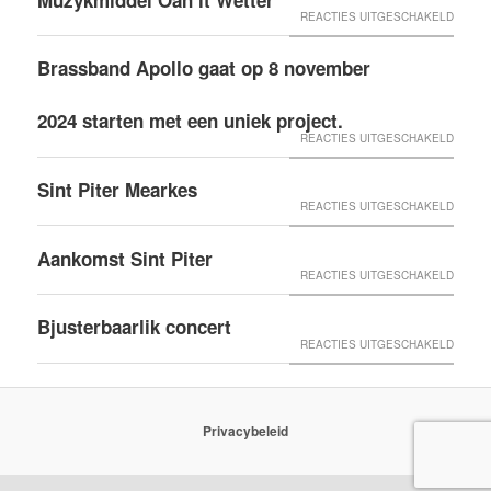
TERPT
OAN
JANNE
VOOR
REACTIES UITGESCHAKELD
TE
’T
2026
MUZYK
AKKRU
Brassband Apollo gaat op 8 november
WETTE
YN
OAN
FANFA
OP
DE
IT
2024 starten met een uniek project.
FEVER
26
SINT
WETTE
VOOR
REACTIES UITGESCHAKELD
EN
JANUA
PITER
BRASS
BRASS
2025
Sint Piter Mearkes
TE
APOLL
VOOR
REACTIES UITGESCHAKELD
BONAN
IS
GROU
GAAT
SINT
UITVE
Aankomst Sint Piter
OP
PITER
VOOR
REACTIES UITGESCHAKELD
8
MEAR
AANK
NOVE
Bjusterbaarlik concert
SINT
VOOR
REACTIES UITGESCHAKELD
2024
PITER
BJUST
START
CONCE
MET
Privacybeleid
EEN
UNIEK