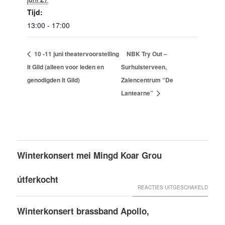
Tijd:
13:00 - 17:00
10 -11 juni theatervoorstelling
NBK Try Out –
It Gild (alleen voor leden en
Surhuisterveen,
genodigden It Gild)
Zalencentrum “De
Lantearne”
Winterkonsert mei Mingd Koar Grou
útferkocht
VOOR
REACTIES UITGESCHAKELD
WINTE
Winterkonsert brassband Apollo,
MEI