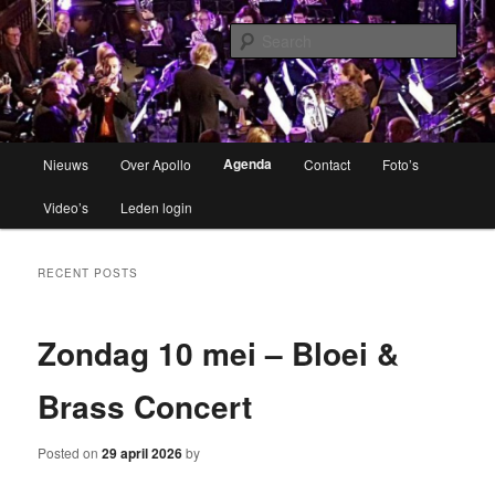
Brassband
Sear
Apollo Grou
Main
Agenda
Nieuws
Over Apollo
Contact
Foto’s
Skip
menu
Video’s
Leden login
to
primary
RECENT POSTS
content
Zondag 10 mei – Bloei &
Brass Concert
Posted on
29 april 2026
by