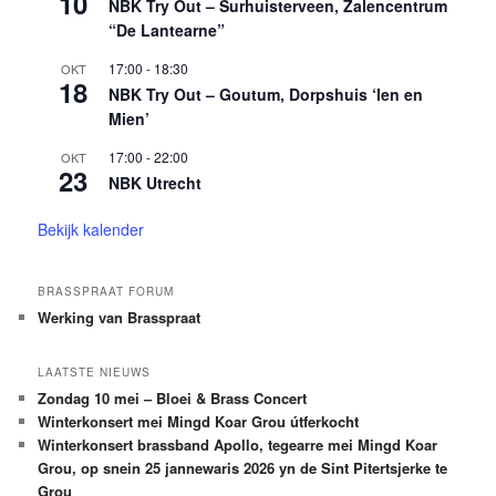
10
NBK Try Out – Surhuisterveen, Zalencentrum
“De Lantearne”
17:00
-
18:30
OKT
18
NBK Try Out – Goutum, Dorpshuis ‘Ien en
Mien’
17:00
-
22:00
OKT
23
NBK Utrecht
Bekijk kalender
BRASSPRAAT FORUM
Werking van Brasspraat
LAATSTE NIEUWS
Zondag 10 mei – Bloei & Brass Concert
Winterkonsert mei Mingd Koar Grou útferkocht
Winterkonsert brassband Apollo, tegearre mei Mingd Koar
Grou, op snein 25 jannewaris 2026 yn de Sint Pitertsjerke te
Grou