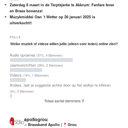
Zaterdag 8 maart in de Terptsjerke te Akkrum: Fanfare fever
en Brass bonanza!
Muzykmiddei Oan ’t Wetter op 26 januari 2025 is
uitverkocht!!
POLLS
Welke muziek of videos willen jullie (alleen voor leden) online zien?
Audio opnames
(57%, 4 Stemmen)
Jaaroverzichten
(29%, 2 Stemmen)
Video's
(14%, 1 Stemmen)
Anders, laat je suggestie achter door op het wolkje te klikken
(0%, 0 Stemmen)
Totaal aantal stemmers:
7
apollogrou
♫ Brassband Apollo |
Grou