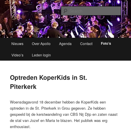
Brassband
Sear
Apollo Grou
Main
Foto’s
Nieuws
Over Apollo
Agenda
Contact
Skip
menu
Video’s
Leden login
to
primary
Optreden KoperKids in St.
content
Piterkerk
Woensdagavond 18 december hebben de KoperKids een
optreden in de St. Piterkerk in Grou gegeven. Ze hebben
gespeeld bij de kerstwandeling van CBS Nij Djip en zaten naast
de stal van Jozef en Maria te blazen. Het publiek was erg
enthousiast.