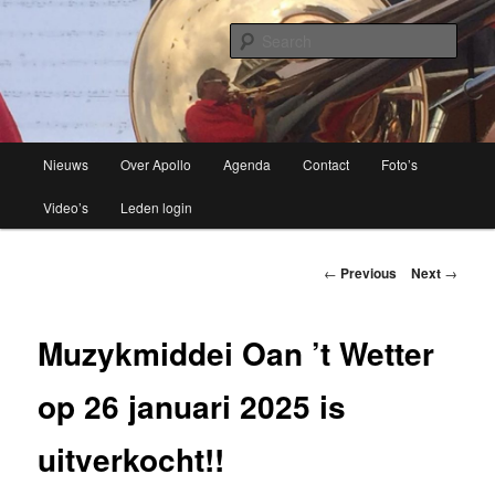
Brassband
Sear
Apollo Grou
Main
Nieuws
Over Apollo
Agenda
Contact
Foto’s
Skip
menu
Video’s
Leden login
to
primary
Post
←
Previous
Next
→
navigation
content
Muzykmiddei Oan ’t Wetter
op 26 januari 2025 is
uitverkocht!!