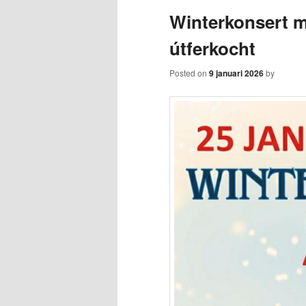
Winterkonsert 
content
content
útferkocht
Posted on
9 januari 2026
by