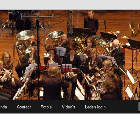
enda
Contact
Foto’s
Video’s
Leden login