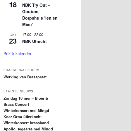
18
NBK Try Out –
Goutum,
Dorpshuis ‘Ien en
Mien’
17:00
-
22:00
OKT
23
NBK Utrecht
Bekijk kalender
BRASSPRAAT FORUM
Werking van Brasspraat
LAATSTE NIEUWS
Zondag 10 mei – Bloei &
Brass Concert
Winterkonsert mei Mingd
Koar Grou útferkocht
Winterkonsert brassband
Apollo, tegearre mei Mingd