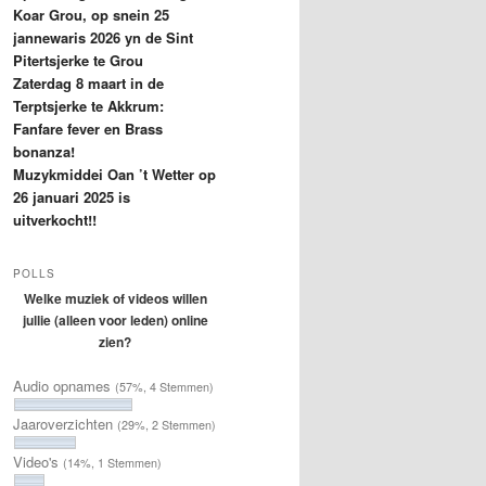
Koar Grou, op snein 25
jannewaris 2026 yn de Sint
Pitertsjerke te Grou
Zaterdag 8 maart in de
Terptsjerke te Akkrum:
Fanfare fever en Brass
bonanza!
Muzykmiddei Oan ’t Wetter op
26 januari 2025 is
uitverkocht!!
POLLS
Welke muziek of videos willen
jullie (alleen voor leden) online
zien?
Audio opnames
(57%, 4 Stemmen)
Jaaroverzichten
(29%, 2 Stemmen)
Video's
(14%, 1 Stemmen)