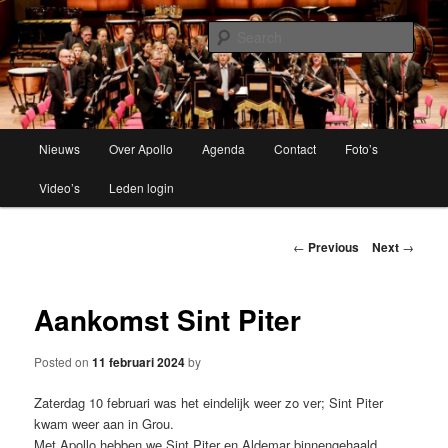
Brassband
Sear
Apollo Grou
Main
Nieuws
Over Apollo
Agenda
Contact
Foto’s
Skip
menu
Video’s
Leden login
to
primary
Post
←
Previous
Next
→
navigation
content
Aankomst Sint Piter
Posted on
11 februari 2024
by
Zaterdag 10 februari was het eindelijk weer zo ver; Sint Piter
kwam weer aan in Grou.
Met Apollo hebben we Sint Piter en Aldemar binnengehaald.