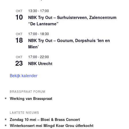
13:30
-
17:00
OKT
10
NBK Try Out – Surhuisterveen, Zalencentrum
“De Lantearne”
17:00
-
18:30
OKT
18
NBK Try Out – Goutum, Dorpshuis ‘Ien en
Mien’
17:00
-
22:00
OKT
23
NBK Utrecht
Bekijk kalender
BRASSPRAAT FORUM
Werking van Brasspraat
LAATSTE NIEUWS
Zondag 10 mei – Bloei & Brass Concert
Winterkonsert mei Mingd Koar Grou útferkocht