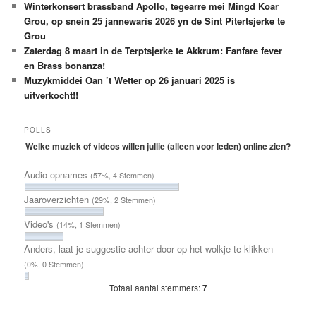
Winterkonsert brassband Apollo, tegearre mei Mingd Koar
Grou, op snein 25 jannewaris 2026 yn de Sint Pitertsjerke te
Grou
Zaterdag 8 maart in de Terptsjerke te Akkrum: Fanfare fever
en Brass bonanza!
Muzykmiddei Oan ’t Wetter op 26 januari 2025 is
uitverkocht!!
POLLS
Welke muziek of videos willen jullie (alleen voor leden) online zien?
Audio opnames
(57%, 4 Stemmen)
Jaaroverzichten
(29%, 2 Stemmen)
Video's
(14%, 1 Stemmen)
Anders, laat je suggestie achter door op het wolkje te klikken
(0%, 0 Stemmen)
Totaal aantal stemmers:
7