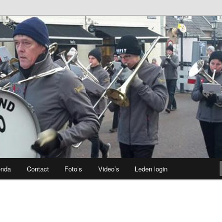
enda
Contact
Foto’s
Video’s
Leden login