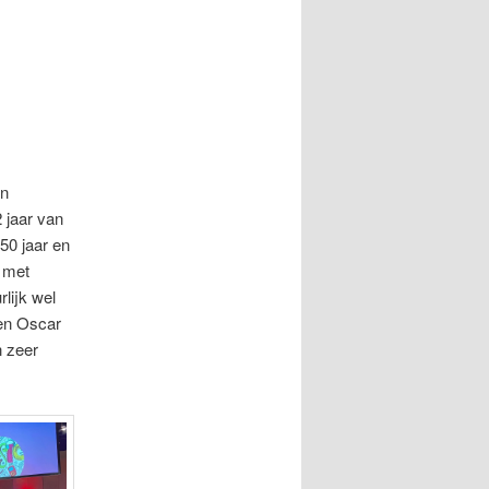
en
 jaar van
50 jaar en
 met
lijk wel
 en Oscar
n zeer