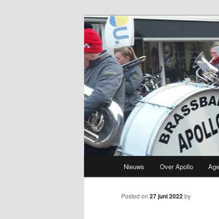
Brassband
Apollo Grou
Main
Nieuws
Over Apollo
Ag
Skip
menu
to
Posted on
27 juni 2022
by
primary