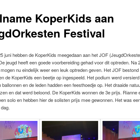
lname KoperKids aan
gdOrkesten Festival
25 juni hebben de KoperKids meegedaan aan het JOF (JeugdOrkest
 De jeugd heeft een goede voorbereiding gehad voor dit optreden. Na 2
s mogen nu eindelijk weer een leuk optreden geven. Het JOF bestond 
en de KoperKids een beetje op ingespeeld. Het podium werd versierd
n ballonnen en de leden hadden een feesthoedje op. Het draaide natuur
azen en dat werd beloond. De KoperKids wonnen de 3e prijs. Rianne
en solo en hebben hier de solisten prijs mee gewonnen. Het was ee
 dag.