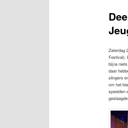
Dee
content
Jeu
Zaterdag 
Festival).
bijna niet
daar hebb
slingers e
om het bl
speelden e
geslaagde