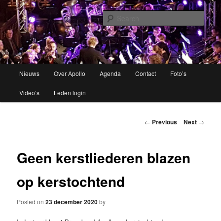
Brassband
Sear
Apollo Grou
Main
Nieuws
Over Apollo
Agenda
Contact
Foto’s
Skip
menu
Video’s
Leden login
to
primary
Post
←
Previous
Next
→
navigation
content
Geen kerstliederen blazen
op kerstochtend
Posted on
23 december 2020
by