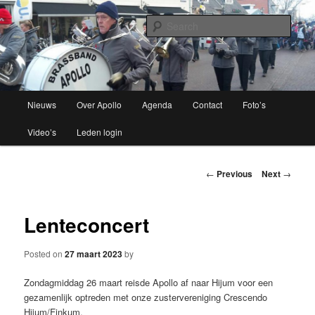
Brassband
Sear
Apollo Grou
Main
Nieuws
Over Apollo
Agenda
Contact
Foto’s
Skip
menu
Video’s
Leden login
to
primary
Post
←
Previous
Next
→
navigation
content
Lenteconcert
Posted on
27 maart 2023
by
Zondagmiddag 26 maart reisde Apollo af naar Hijum voor een
gezamenlijk optreden met onze zustervereniging Crescendo
Hijum/Finkum.