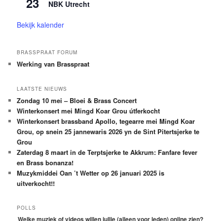
23
NBK Utrecht
Bekijk kalender
BRASSPRAAT FORUM
Werking van Brasspraat
LAATSTE NIEUWS
Zondag 10 mei – Bloei & Brass Concert
Winterkonsert mei Mingd Koar Grou útferkocht
Winterkonsert brassband Apollo, tegearre mei Mingd Koar
Grou, op snein 25 jannewaris 2026 yn de Sint Pitertsjerke te
Grou
Zaterdag 8 maart in de Terptsjerke te Akkrum: Fanfare fever
en Brass bonanza!
Muzykmiddei Oan ’t Wetter op 26 januari 2025 is
uitverkocht!!
POLLS
Welke muziek of videos willen jullie (alleen voor leden) online zien?