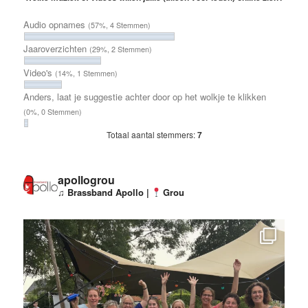
Audio opnames
(57%, 4 Stemmen)
Jaaroverzichten
(29%, 2 Stemmen)
Video's
(14%, 1 Stemmen)
Anders, laat je suggestie achter door op het wolkje te klikken
(0%, 0 Stemmen)
Totaal aantal stemmers:
7
apollogrou
♫ Brassband Apollo |
Grou