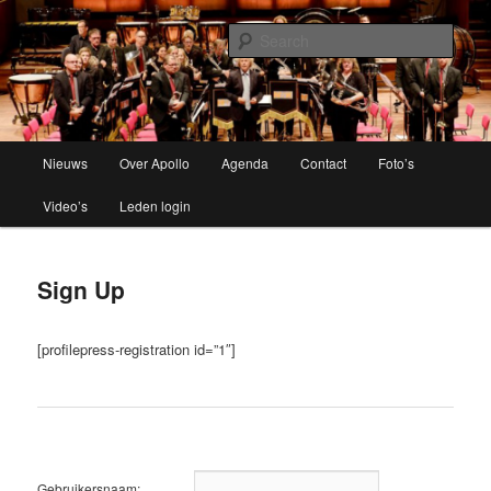
Brassband
Sear
Apollo Grou
Main
Nieuws
Over Apollo
Agenda
Contact
Foto’s
Skip
menu
Video’s
Leden login
to
primary
Sign Up
content
[profilepress-registration id=”1″]
Gebruikersnaam: