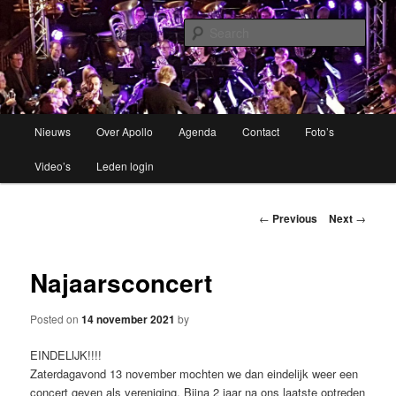
Brassband
Sear
Apollo Grou
Main
Nieuws
Over Apollo
Agenda
Contact
Foto’s
Skip
menu
Video’s
Leden login
to
primary
Post
←
Previous
Next
→
navigation
content
Najaarsconcert
Posted on
14 november 2021
by
EINDELIJK!!!!
Zaterdagavond 13 november mochten we dan eindelijk weer een
concert geven als vereniging. Bijna 2 jaar na ons laatste optreden