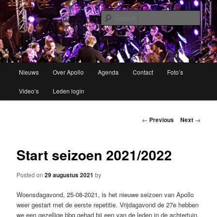
Brassband
Sear
Apollo Grou
Main
Nieuws
Over Apollo
Agenda
Contact
Foto’s
Skip
menu
Video’s
Leden login
to
primary
Post
←
Previous
Next
→
navigation
content
Start seizoen 2021/2022
Posted on
29 augustus 2021
by
Woensdagavond, 25-08-2021, is het nieuwe seizoen van Apollo
weer gestart met de eerste repetitie. Vrijdagavond de 27e hebben
we een gezellige bbq gehad bij een van de leden in de achtertuin.