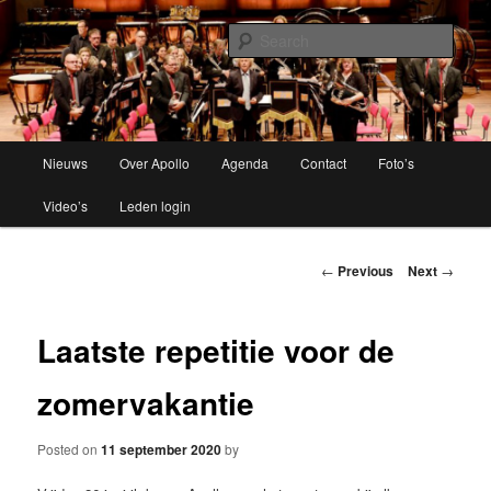
Brassband
Sear
Apollo Grou
Main
Nieuws
Over Apollo
Agenda
Contact
Foto’s
Skip
menu
Video’s
Leden login
to
primary
Post
←
Previous
Next
→
navigation
content
Laatste repetitie voor de
zomervakantie
Posted on
11 september 2020
by