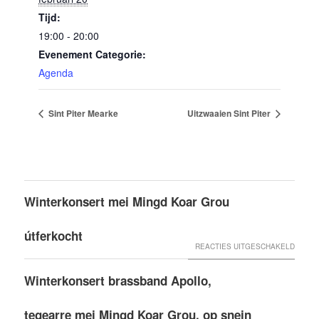
Tijd:
19:00 - 20:00
Evenement Categorie:
Agenda
Sint Piter Mearke
Uitzwaaien Sint Piter
Winterkonsert mei Mingd Koar Grou
útferkocht
VOOR
REACTIES UITGESCHAKELD
WINTE
Winterkonsert brassband Apollo,
MEI
MINGD
tegearre mei Mingd Koar Grou, op snein