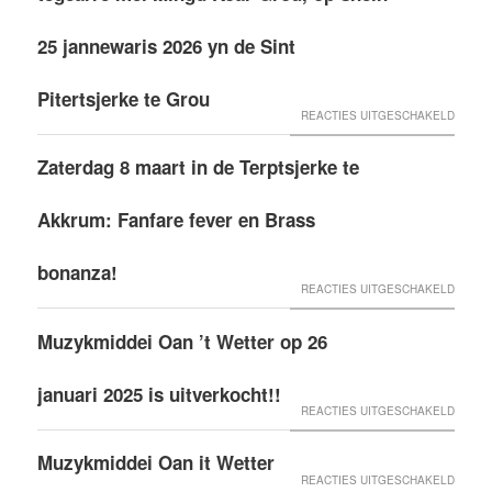
KOAR
GROU
25 jannewaris 2026 yn de Sint
ÚTFER
Pitertsjerke te Grou
VOOR
REACTIES UITGESCHAKELD
WINTE
Zaterdag 8 maart in de Terptsjerke te
BRASS
APOLL
Akkrum: Fanfare fever en Brass
TEGEA
MEI
bonanza!
VOOR
REACTIES UITGESCHAKELD
MINGD
ZATER
KOAR
Muzykmiddei Oan ’t Wetter op 26
8
GROU,
MAART
OP
januari 2025 is uitverkocht!!
IN
VOOR
SNEIN
REACTIES UITGESCHAKELD
DE
MUZYK
25
Muzykmiddei Oan it Wetter
TERPT
OAN
JANNE
VOOR
REACTIES UITGESCHAKELD