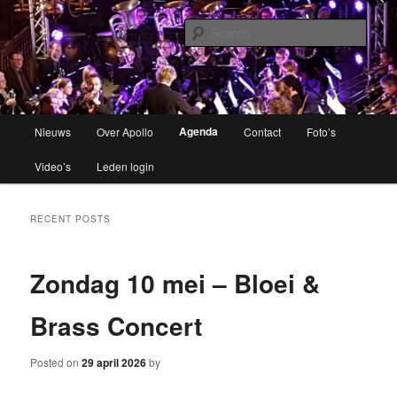
Brassband
Sear
Apollo Grou
Main
Agenda
Nieuws
Over Apollo
Contact
Foto’s
Skip
menu
Video’s
Leden login
to
primary
RECENT POSTS
content
Zondag 10 mei – Bloei &
Brass Concert
Posted on
29 april 2026
by